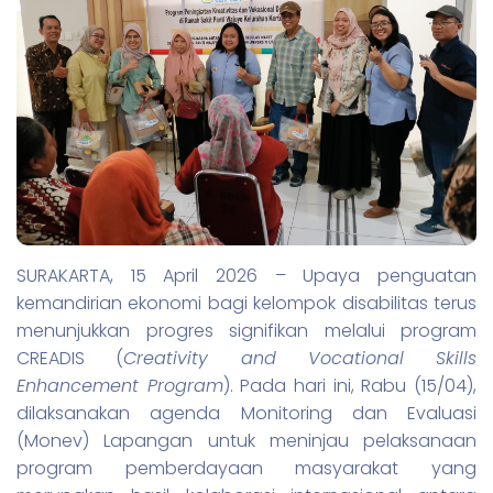
SURAKARTA, 15 April 2026 – Upaya penguatan
kemandirian ekonomi bagi kelompok disabilitas terus
menunjukkan progres signifikan melalui program
CREADIS (
Creativity and Vocational Skills
Enhancement Program
). Pada hari ini, Rabu (15/04),
dilaksanakan agenda Monitoring dan Evaluasi
(Monev) Lapangan untuk meninjau pelaksanaan
program pemberdayaan masyarakat yang