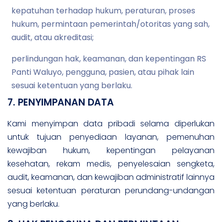
kepatuhan terhadap hukum, peraturan, proses
hukum, permintaan pemerintah/otoritas yang sah,
audit, atau akreditasi;
perlindungan hak, keamanan, dan kepentingan RS
Panti Waluyo, pengguna, pasien, atau pihak lain
sesuai ketentuan yang berlaku.
7. PENYIMPANAN DATA
Kami menyimpan data pribadi selama diperlukan
untuk tujuan penyediaan layanan, pemenuhan
kewajiban hukum, kepentingan pelayanan
kesehatan, rekam medis, penyelesaian sengketa,
audit, keamanan, dan kewajiban administratif lainnya
sesuai ketentuan peraturan perundang-undangan
yang berlaku.