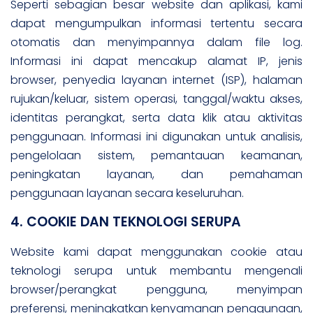
Seperti sebagian besar website dan aplikasi, kami
dapat mengumpulkan informasi tertentu secara
otomatis dan menyimpannya dalam file log.
Informasi ini dapat mencakup alamat IP, jenis
browser, penyedia layanan internet (ISP), halaman
rujukan/keluar, sistem operasi, tanggal/waktu akses,
identitas perangkat, serta data klik atau aktivitas
penggunaan. Informasi ini digunakan untuk analisis,
pengelolaan sistem, pemantauan keamanan,
peningkatan layanan, dan pemahaman
penggunaan layanan secara keseluruhan.
4. COOKIE DAN TEKNOLOGI SERUPA
Website kami dapat menggunakan cookie atau
teknologi serupa untuk membantu mengenali
browser/perangkat pengguna, menyimpan
preferensi, meningkatkan kenyamanan penggunaan,