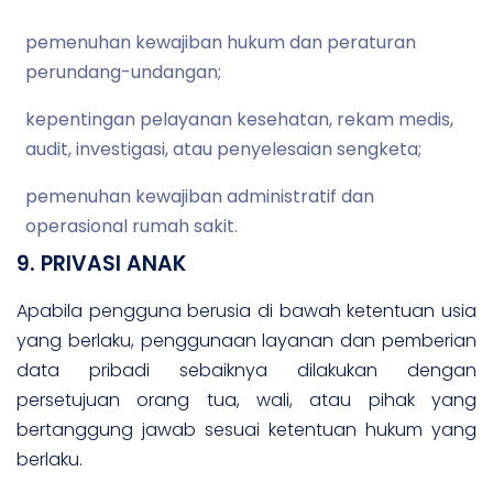
pemenuhan kewajiban hukum dan peraturan
perundang-undangan;
kepentingan pelayanan kesehatan, rekam medis,
audit, investigasi, atau penyelesaian sengketa;
pemenuhan kewajiban administratif dan
operasional rumah sakit.
9. PRIVASI ANAK
Apabila pengguna berusia di bawah ketentuan usia
yang berlaku, penggunaan layanan dan pemberian
data pribadi sebaiknya dilakukan dengan
persetujuan orang tua, wali, atau pihak yang
bertanggung jawab sesuai ketentuan hukum yang
berlaku.