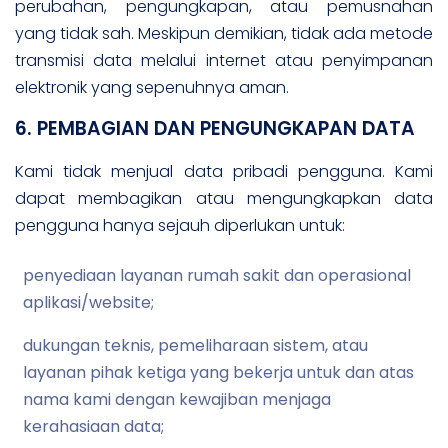
perubahan, pengungkapan, atau pemusnahan
yang tidak sah. Meskipun demikian, tidak ada metode
transmisi data melalui internet atau penyimpanan
elektronik yang sepenuhnya aman.
6. PEMBAGIAN DAN PENGUNGKAPAN DATA
Kami tidak menjual data pribadi pengguna. Kami
dapat membagikan atau mengungkapkan data
pengguna hanya sejauh diperlukan untuk:
penyediaan layanan rumah sakit dan operasional
aplikasi/website;
dukungan teknis, pemeliharaan sistem, atau
layanan pihak ketiga yang bekerja untuk dan atas
nama kami dengan kewajiban menjaga
kerahasiaan data;