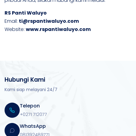
pribadi Anda, silakan hubungi kami melalui:
RS Panti Waluyo
Email:
ti@rspantiwaluyo.com
Website:
www.rspantiwaluyo.com
Hubungi Kami
Kami siap melayani 24/7
Telepon
+0271 712077
WhatsApp
081392489771