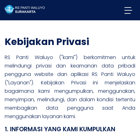
Kebijakan Privasi
RS Panti Waluyo ("kami") berkomitmen untuk
melindungi privasi dan keamanan data pribadi
pengguna website dan aplikasi RS Panti Waluyo
("Layanan"). Kebijakan Privasi ini menjelaskan
bagaimana kami mengumpulkan, menggunakan,
menyimpan, melindungi, dan dalam kondisi tertentu
membagikan data pengguna saat Anda
menggunakan layanan kami.
1. INFORMASI YANG KAMI KUMPULKAN