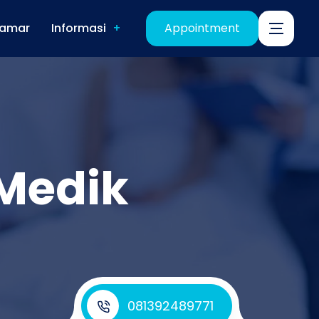
amar
Informasi
Appointment
 Medik
081392489771