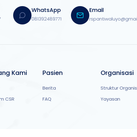
WhatsApp
Email
7
081392489771
rspantiwaluyo@gmai
ang Kami
Pasien
Organisasi
Berita
Struktur Organis
am CSR
FAQ
Yayasan